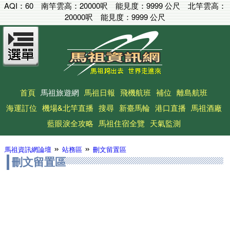
AQI：
60
南竿雲高：
20000呎
能見度：
9999 公尺
北竿雲高：
20000呎
能見度：
9999 公尺
首頁
馬祖旅遊網
馬祖日報
飛機航班
補位
離島航班
海運訂位
機場&北竿直播
搜尋
新臺馬輪
港口直播
馬祖酒廠
藍眼淚全攻略
馬祖住宿全覽
天氣監測
»
»
馬祖資訊網論壇
站務區
刪文留置區
刪文留置區