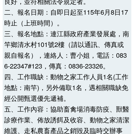
良好，並符相關法令規定者。
二、報名日期：自即日起至115年6月8日17
時止（上班時間）。
三、報名地點：連江縣政府產業發展處，南
竿鄉清水村101號2樓（請以通訊、傳真或
親自報名），連絡人：曹小姐，電話：083
6-22347#123，傳真：0836-23326。
四、工作職缺：動物之家工作人員1名(工作
地點：南竿)，另外備取1名，遇相關職缺免
經公開甄選優先遞補。
五、工作內容：協助畜禽場消毒防疫、獸醫
診療作業、佈放誘餌及收容、動物之家清潔
維護、走私農畜產品之銷毀及臨時交辦事