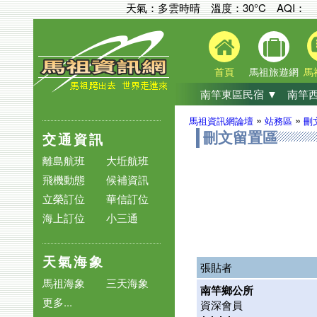
天氣：多雲時晴 溫度：30°C
AQI：
首頁
馬祖旅遊網
馬
南竿東區民宿 ▼
南竿西
»
»
馬祖資訊網論壇
站務區
刪
交通資訊
刪文留置區
離島航班
大坵航班
飛機動態
候補資訊
立榮訂位
華信訂位
海上訂位
小三通
天氣海象
張貼者
馬祖海象
三天海象
南竿鄉公所
更多...
資深會員