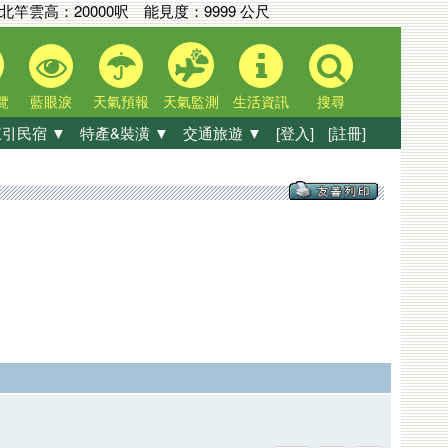
北竿雲高：
20000呎
能見度：
9999 公尺
覽
藍眼淚
天氣預報
天氣監測
生活資訊
搜尋
引民宿 ▼
特產&裝潢 ▼
交通旅遊 ▼
[登入]
[註冊]