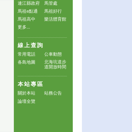
連江縣政府
馬管處
馬祖e點通
馬祖好行
馬祖高中
樂活體育館
更多...
線上查詢
常用電話
公車動態
北海坑道步
各島地圖
道開放時間
本站專區
關於本站
站務公告
論壇全覽