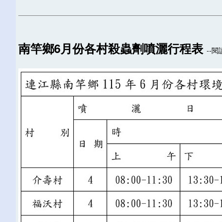
南竿鄉6月份各村殺蟲劑噴灑行程表
--閱