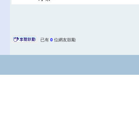
已有
0
位網友鼓勵