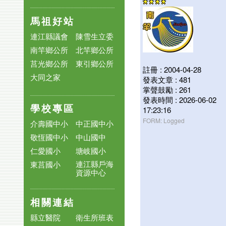
馬祖好站
連江縣議會
陳雪生立委
南竿鄉公所
北竿鄉公所
莒光鄉公所
東引鄉公所
註冊 : 2004-04-28
大同之家
發表文章 : 481
掌聲鼓勵 : 261
發表時間 : 2026-06-02
學校專區
17:23:16
FORM: Logged
介壽國中小
中正國中小
敬恆國中小
中山國中
仁愛國小
塘岐國小
連江縣戶海
東莒國小
資源中心
相關連結
縣立醫院
衛生所班表