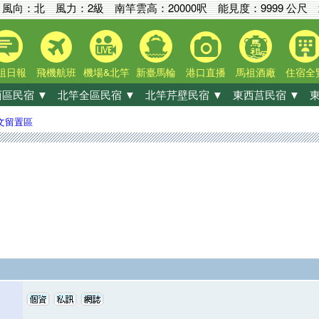
風向：北 風力：2級
南竿雲高：
20000呎
能見度：
9999 公尺
祖日報
飛機航班
機場&北竿
新臺馬輪
港口直播
馬祖酒廠
住宿全
區民宿 ▼
北竿全區民宿 ▼
北竿芹壁民宿 ▼
東西莒民宿 ▼
東
文留置區