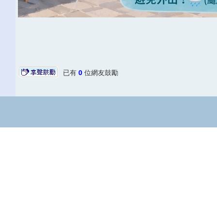
已有
0
位網友鼓勵