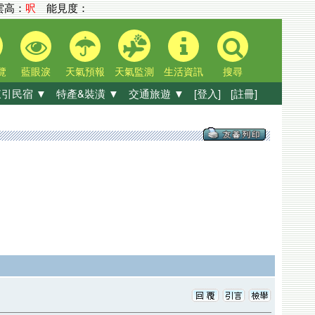
高：
呎
能見度：
覽
藍眼淚
天氣預報
天氣監測
生活資訊
搜尋
引民宿 ▼
特產&裝潢 ▼
交通旅遊 ▼
[登入]
[註冊]