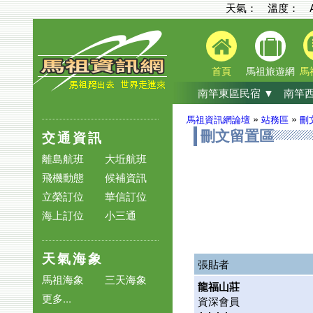
天氣： 溫度：
首頁
馬祖旅遊網
馬
南竿東區民宿 ▼
南竿西
»
»
馬祖資訊網論壇
站務區
刪
交通資訊
刪文留置區
離島航班
大坵航班
飛機動態
候補資訊
立榮訂位
華信訂位
海上訂位
小三通
天氣海象
張貼者
馬祖海象
三天海象
龍福山莊
更多...
資深會員