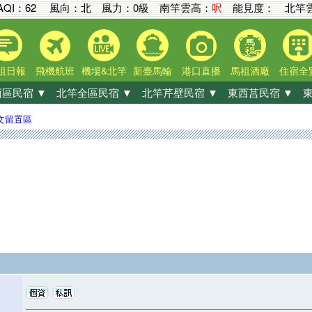
AQI：
62
風向：北 風力：0級
南竿雲高：
呎
能見度：
北竿雲
祖日報
飛機航班
機場&北竿
新臺馬輪
港口直播
馬祖酒廠
住宿全
區民宿 ▼
北竿全區民宿 ▼
北竿芹壁民宿 ▼
東西莒民宿 ▼
東
文留置區