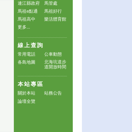
連江縣政府
馬管處
馬祖e點通
馬祖好行
馬祖高中
樂活體育館
更多...
線上查詢
常用電話
公車動態
北海坑道步
各島地圖
道開放時間
本站專區
關於本站
站務公告
論壇全覽