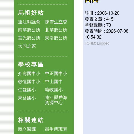
馬祖好站
註冊 : 2006-10-20
發表文章 : 415
連江縣議會
陳雪生立委
掌聲鼓勵 : 73
南竿鄉公所
北竿鄉公所
發表時間 : 2026-07-08
10:54:32
莒光鄉公所
東引鄉公所
FORM: Logged
大同之家
學校專區
介壽國中小
中正國中小
敬恆國中小
中山國中
仁愛國小
塘岐國小
連江縣戶海
東莒國小
資源中心
相關連結
縣立醫院
衛生所班表