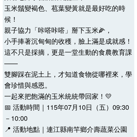
玉米鬚變褐色、苞葉變黃就是最好吃的時
候！
親子協力「咔嗒咔嗒」掰下玉米🌽，
小手捧著沉甸甸的收穫，臉上滿是成就感！
這不只是採摘，更是一堂生動的食農教育課
——
雙腳踩在泥土上，才知道食物從哪裡來，學
會珍惜與感恩。
一起來把飽滿的玉米統統帶回家！💛
📅 活動時間｜115年07月10日（五）09:30
－10:00
📍 活動地點｜連江縣南竿鄉介壽蔬菜公園