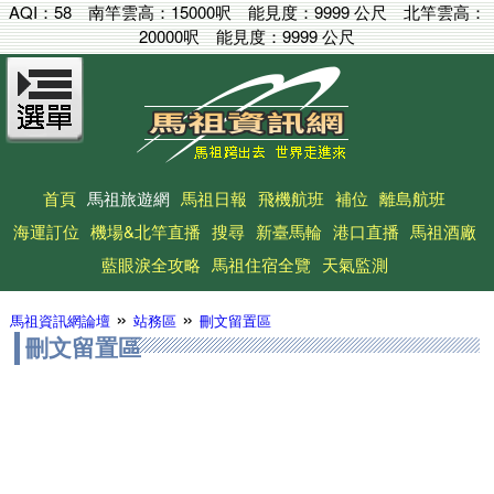
AQI：
58
南竿雲高：
15000呎
能見度：
9999 公尺
北竿雲高：
20000呎
能見度：
9999 公尺
首頁
馬祖旅遊網
馬祖日報
飛機航班
補位
離島航班
海運訂位
機場&北竿直播
搜尋
新臺馬輪
港口直播
馬祖酒廠
藍眼淚全攻略
馬祖住宿全覽
天氣監測
»
»
馬祖資訊網論壇
站務區
刪文留置區
刪文留置區