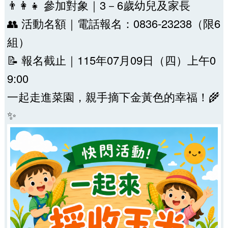
👨‍👩‍👧 參加對象｜3－6歲幼兒及家長
👥 活動名額｜電話報名：0836-23238（限6
組）
📝 報名截止｜115年07月09日（四）上午0
9:00
一起走進菜園，親手摘下金黃色的幸福！🌾
✨