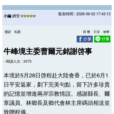
發表時間 : 2026-06-02 17:43:13
小編
網管
牛峰境主委曹爾元銘謝啓事
--閱讀人次 : 2075
本境於5月28日啓程赴大陸會香，已於6月1
日平安返家，劃下完美句點，留下許多珍貴
的記憶並增進兩岸宗教情誼。感謝縣長、爾
章議員、林鄉長及鄉代會林主席碼頭相送並
致贈程儀。