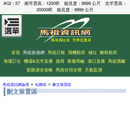
AQI：
57
南竿雲高：
1200呎
能見度：
9999 公尺
北竿雲高：
20000呎
能見度：
9999 公尺
首頁
馬祖旅遊網
馬祖日報
飛機航班
補位
離島航班
海運訂位
機場&北竿直播
搜尋
新臺馬輪
港口直播
馬祖酒廠
藍眼淚全攻略
馬祖住宿全覽
天氣監測
»
»
馬祖資訊網論壇
站務區
刪文留置區
刪文留置區