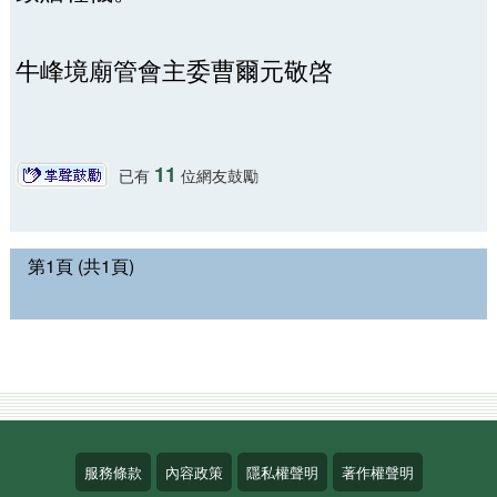
牛峰境廟管會主委曹爾元敬啓
11
已有
位網友鼓勵
第1頁 (共1頁)
服務條款
內容政策
隱私權聲明
著作權聲明