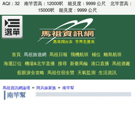
AQI：
32
南竿雲高：
12000呎
能見度：
9999 公尺
北竿雲高：
15000呎
能見度：
9999 公尺
首頁
馬祖旅遊網
馬祖日報
飛機航班
補位
離島航班
海運訂位
機場&北竿直播
搜尋
新臺馬輪
港口直播
馬祖酒廠
藍眼淚全攻略
馬祖住宿全覽
天氣監測
生活資訊
»
»
馬祖資訊網論壇
阿兵妹家族
南竿幫
南竿幫