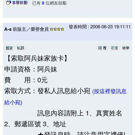
已有
0
位網友鼓勵
發表時間 : 2006-06-23 19:11:11
A-s
前版主／榮譽會員
【索取阿兵妹家族卡】
申請資格：阿兵妹
費 用：0元
索取方式：發私人訊息給小宛
(按這裡發訊息
給小宛)
訊息內容請附上 1、真實姓名
2、郵遞區號 3、地址
★發訊息時，請注意用字禮儀!