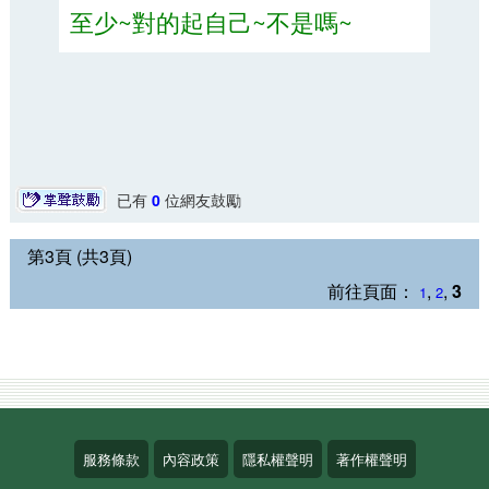
至少~對的起自己~不是嗎~
已有
0
位網友鼓勵
第3頁 (共3頁)
前往頁面：
,
,
3
1
2
服務條款
內容政策
隱私權聲明
著作權聲明