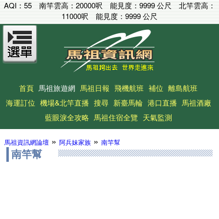
AQI：
55
南竿雲高：
20000呎
能見度：
9999 公尺
北竿雲高：
11000呎
能見度：
9999 公尺
首頁
馬祖旅遊網
馬祖日報
飛機航班
補位
離島航班
海運訂位
機場&北竿直播
搜尋
新臺馬輪
港口直播
馬祖酒廠
藍眼淚全攻略
馬祖住宿全覽
天氣監測
»
»
馬祖資訊網論壇
阿兵妹家族
南竿幫
南竿幫