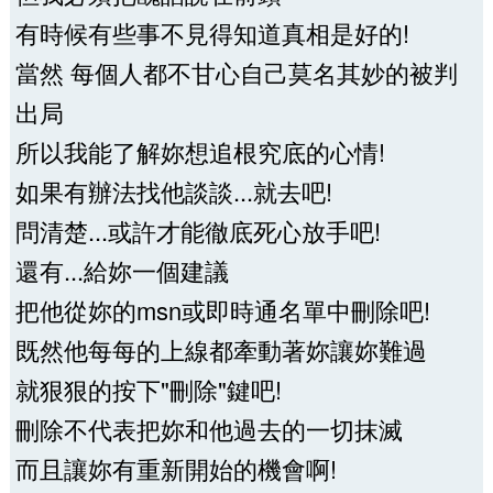
有時候有些事不見得知道真相是好的!
當然 每個人都不甘心自己莫名其妙的被判
出局
所以我能了解妳想追根究底的心情!
如果有辦法找他談談...就去吧!
問清楚...或許才能徹底死心放手吧!
還有...給妳一個建議
把他從妳的msn或即時通名單中刪除吧!
既然他每每的上線都牽動著妳讓妳難過
就狠狠的按下"刪除"鍵吧!
刪除不代表把妳和他過去的一切抹滅
而且讓妳有重新開始的機會啊!