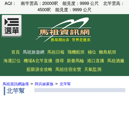
AQI：
南竿雲高：
20000呎
能見度：
9999 公尺
北竿雲高：
4500呎
能見度：
9999 公尺
首頁
馬祖旅遊網
馬祖日報
飛機航班
補位
離島航班
海運訂位
機場&北竿直播
搜尋
新臺馬輪
港口直播
馬祖酒廠
藍眼淚全攻略
馬祖住宿全覽
天氣監測
»
»
馬祖資訊網論壇
阿兵妹家族
北竿幫
北竿幫