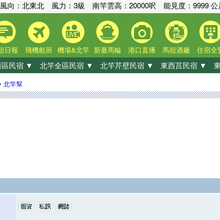
風向：北東北 風力：3級
南竿雲高：
20000呎
能見度：
9999 
祖日報
飛機航班
機場&北竿
新臺馬輪
港口直播
馬祖酒廠
住宿全
區民宿 ▼
北竿全區民宿 ▼
北竿芹壁民宿 ▼
東西莒民宿 ▼
東
»
北竿幫