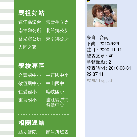
馬祖好站
連江縣議會
陳雪生立委
南竿鄉公所
北竿鄉公所
來自 : 台南
莒光鄉公所
東引鄉公所
下崗 : 2010/9/26
大同之家
註冊 : 2009-11-11
發表文章 : 40
掌聲鼓勵 : 2
學校專區
發表時間 : 2010-03-31
22:37:11
介壽國中小
中正國中小
FORM: Logged
敬恆國中小
中山國中
仁愛國小
塘岐國小
連江縣戶海
東莒國小
資源中心
相關連結
縣立醫院
衛生所班表