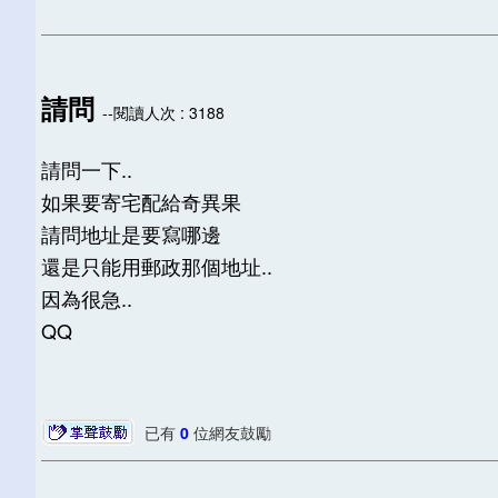
請問
--閱讀人次 : 3188
請問一下..
如果要寄宅配給奇異果
請問地址是要寫哪邊
還是只能用郵政那個地址..
因為很急..
QQ
已有
0
位網友鼓勵