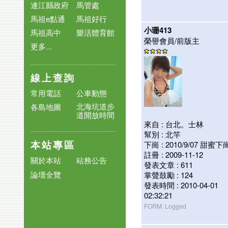
連江縣政府
馬管處
馬祖e點通
馬祖好行
小珊413
馬祖高中
樂活體育館
榮譽會員/前版主
更多...
線上查詢
常用電話
公車動態
北海坑道步
各島地圖
道開放時間
來自 : 台北。士林
幫別 : 北竿
本站專區
下崗 : 2010/9/07 甜蜜
註冊 : 2009-11-12
關於本站
站務公告
發表文章 : 611
論壇全覽
掌聲鼓勵 : 124
發表時間 : 2010-04-01
02:32:21
FORM: Logged