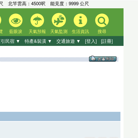
公尺
北竿雲高：
4500呎
能見度：
9999 公尺
覽
藍眼淚
天氣預報
天氣監測
生活資訊
搜尋
引民宿 ▼
特產&裝潢 ▼
交通旅遊 ▼
[登入]
[註冊]