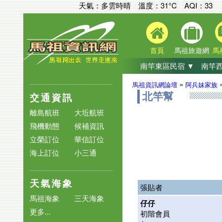
天氣：多雲時晴 溫度：31°C
AQI：
33
首頁
馬祖旅遊網
馬
南竿東區民宿 ▼
南竿西
»
馬祖資訊網論壇
阿兵妹家族
交通資訊
北竿幫
離島航班
大坵航班
飛機動態
候補資訊
立榮訂位
華信訂位
海上訂位
小三通
天氣海象
張貼者
馬祖海象
三天海象
仔仔
更多...
初階會員