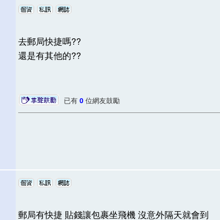
去郵局快捷嗎??
還是有其他的??
已有
0
位網友鼓勵
郵局有快捷 貼錢讓包裹坐飛機 沒意外隔天就會到