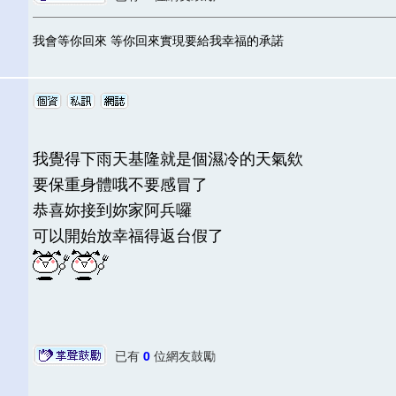
我會等你回來 等你回來實現要給我幸福的承諾
我覺得下雨天基隆就是個濕冷的天氣欸
要保重身體哦不要感冒了
恭喜妳接到妳家阿兵囉
可以開始放幸福得返台假了
已有
0
位網友鼓勵