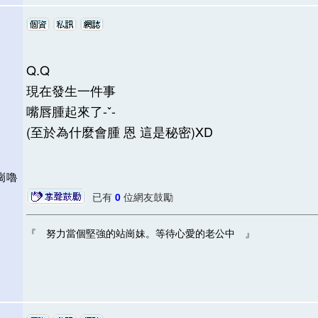
Q.Q
現在發生一件事
嘴唇腫起來了-ˇ-
(至於為什麼會腫 恩 這是秘密)XD
下崗嚕
已有
0
位網友鼓勵
『 努力當個堅強的站崗妹。等待心愛的老公中 』