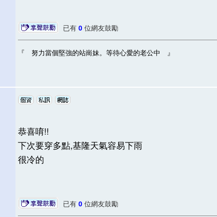
已有
0
位網友鼓勵
『 努力當個堅強的站崗妹。等待心愛的老公中 』
恭喜唷!!
下次要穿多點,基隆天氣容易下雨
很冷的
已有
0
位網友鼓勵