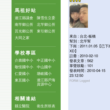
馬祖好站
連江縣議會
陳雪生立委
南竿鄉公所
北竿鄉公所
莒光鄉公所
東引鄉公所
來自 : 台北-板橋
大同之家
幫別 : 北竿幫
下崗 : 2011.01.05【已
XD】
學校專區
註冊 : 2010-02-10
介壽國中小
中正國中小
發表文章 : 562
掌聲鼓勵 : 101
敬恆國中小
中山國中
發表時間 : 2010-04-15
仁愛國小
塘岐國小
23:12:50
連江縣戶海
東莒國小
FORM: Logged
資源中心
相關連結
縣立醫院
衛生所班表