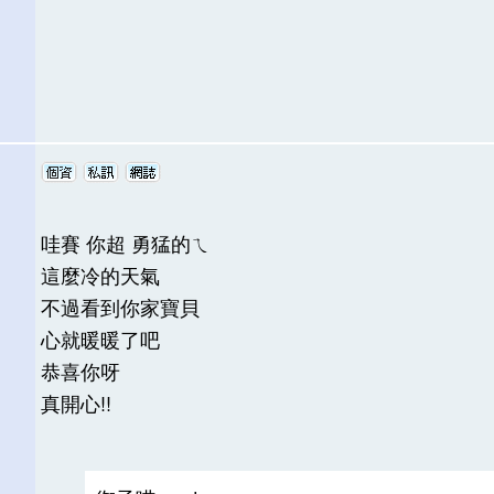
哇賽 你超 勇猛的ㄟ
這麼冷的天氣
不過看到你家寶貝
心就暖暖了吧
恭喜你呀
真開心!!