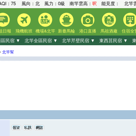
AQI：
75
風向：北 風力：0級
南竿雲高：
呎
能見度：
北竿雲
祖日報
飛機航班
機場&北竿
新臺馬輪
港口直播
馬祖酒廠
住宿全
區民宿 ▼
北竿全區民宿 ▼
北竿芹壁民宿 ▼
東西莒民宿 ▼
東
»
北竿幫