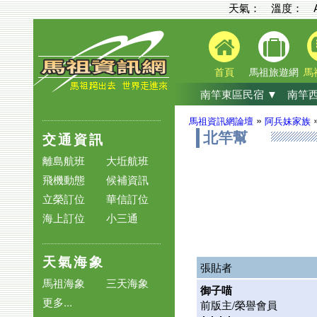
天氣： 溫度：
首頁
馬祖旅遊網
馬
南竿東區民宿 ▼
南竿西
»
馬祖資訊網論壇
阿兵妹家族
交通資訊
北竿幫
離島航班
大坵航班
飛機動態
候補資訊
立榮訂位
華信訂位
海上訂位
小三通
天氣海象
張貼者
馬祖海象
三天海象
御子喵
更多...
前版主/榮譽會員