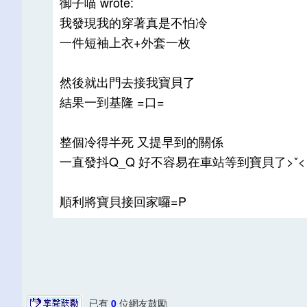
御子喵 wrote:
我發現我的穿著真是不怕冷
一件短袖上衣+外套一枚
然後就出門去接我寶貝了
結果一到基隆 =口=
整個冷得半死 又提早到的關係
一直發抖Q_Q 好不容易在車站等到寶貝了>ˇ<
順利將寶貝接回家囉=P
已有
0
位網友鼓勵