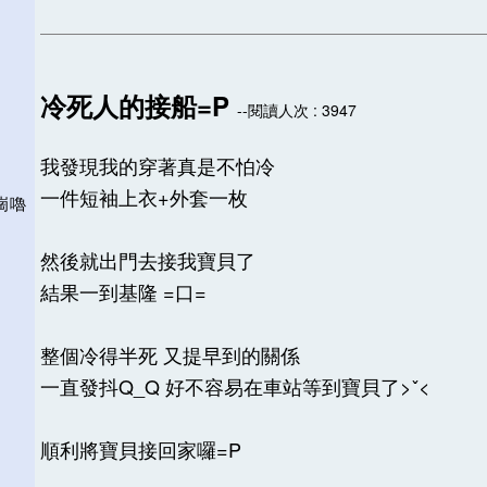
冷死人的接船=P
--閱讀人次 : 3947
我發現我的穿著真是不怕冷
一件短袖上衣+外套一枚
下崗嚕
然後就出門去接我寶貝了
結果一到基隆 =口=
整個冷得半死 又提早到的關係
一直發抖Q_Q 好不容易在車站等到寶貝了>ˇ<
順利將寶貝接回家囉=P