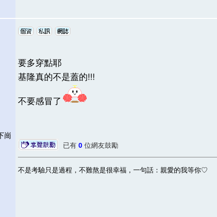
要多穿點耶
基隆真的不是蓋的!!!
不要感冒了
福下崗
已有
0
位網友鼓勵
不是考驗只是過程，不難熬是很幸福，一句話：親愛的我等你♡