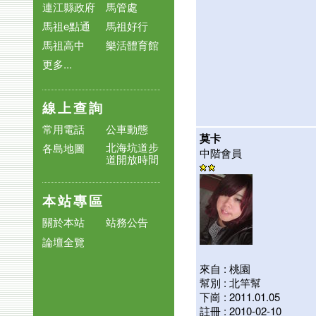
連江縣政府
馬管處
馬祖e點通
馬祖好行
馬祖高中
樂活體育館
更多...
線上查詢
常用電話
公車動態
莫卡
北海坑道步
各島地圖
中階會員
道開放時間
本站專區
關於本站
站務公告
論壇全覽
來自 : 桃園
幫別 : 北竿幫
下崗 : 2011.01.05
註冊 : 2010-02-10