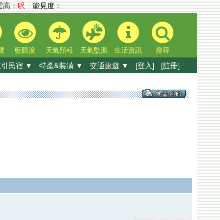
高：
呎
能見度：
覽
藍眼淚
天氣預報
天氣監測
生活資訊
搜尋
引民宿 ▼
特產&裝潢 ▼
交通旅遊 ▼
[登入]
[註冊]