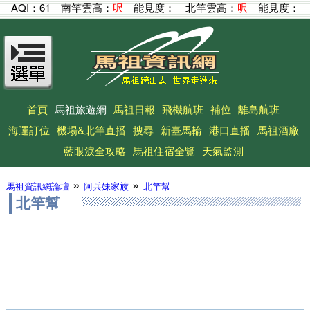
AQI：
61
南竿雲高：
呎
能見度：
北竿雲高：
呎
能見度：
首頁
馬祖旅遊網
馬祖日報
飛機航班
補位
離島航班
海運訂位
機場&北竿直播
搜尋
新臺馬輪
港口直播
馬祖酒廠
藍眼淚全攻略
馬祖住宿全覽
天氣監測
»
»
馬祖資訊網論壇
阿兵妹家族
北竿幫
北竿幫