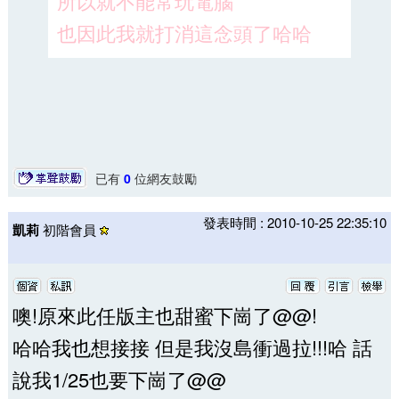
所以就不能常玩電腦
也因此我就打消這念頭了哈哈
已有
0
位網友鼓勵
發表時間 : 2010-10-25 22:35:10
凱莉
初階會員
噢!原來此任版主也甜蜜下崗了@@!
哈哈我也想接接 但是我沒島衝過拉!!!哈 話
說我1/25也要下崗了@@