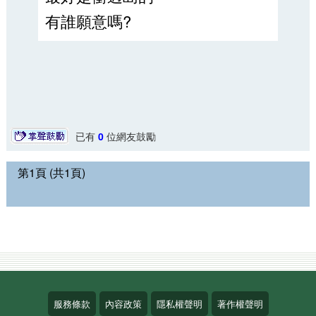
有誰願意嗎?
已有
0
位網友鼓勵
第1頁 (共1頁)
服務條款
內容政策
隱私權聲明
著作權聲明