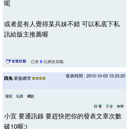
呢
或者是有人覺得某兵妹不錯 可以私底下私
訊給版主推薦喔
已有
0
位網友鼓勵
發表時間 : 2010-10-03 15:33:20
跩兔
家族總管
小宜 要通訊錄 要趕快把你的發表文章次數
破10喔:)