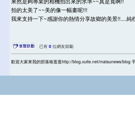
果然是夠專業的相機拍出來的水準~~真是寬啊!!
拍的太美了~~美的像一幅畫呢!!!
我來支持一下~感謝你的熱情分享故鄉的美景!!....純樸
已有
0
位網友鼓勵
歡迎大家來我的部落格逛逛http://blog.xuite.net/matsunews/b