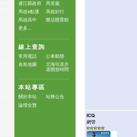
連江縣政府
馬管處
馬祖e點通
馬祖好行
馬祖高中
樂活體育館
更多...
線上查詢
常用電話
公車動態
北海坑道步
各島地圖
道開放時間
本站專區
關於本站
站務公告
論壇全覽
ICQ
網管