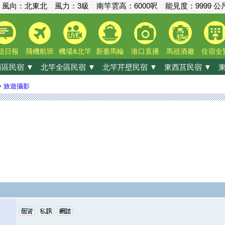
風向：北東北 風力：3級
南竿雲高：
6000呎
能見度：
9999 公
祖日報
飛機航班
機場&北竿
新臺馬輪
港口直播
馬祖酒廠
住宿全
區民宿 ▼
北竿全區民宿 ▼
北竿芹壁民宿 ▼
東西莒民宿 ▼
東
»
旅遊攝影