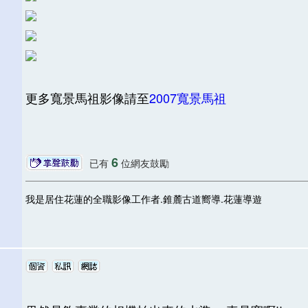
更多寬景馬祖影像請至
2007寬景馬祖
6
已有
位網友鼓勵
我是居住花蓮的全職影像工作者.錐麓古道嚮導.花蓮導遊