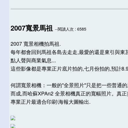
2007寬景馬祖
--閱讀人次 : 6585
2007 寬景相機拍馬祖.
每年都會回到馬祖各島去走走,最愛的還是東引與東莒,
點人聲與商業氣息...
這些影像都是專業正片底片拍的,七月份拍的,預計8.9
何謂寬景相機：一般的"全景照片"只是把一些普通
而成,而哈蘇XPAn2 全景相機真正的寬幅照片。真正把
專業正片最適合印刷\海報大圖輸出.