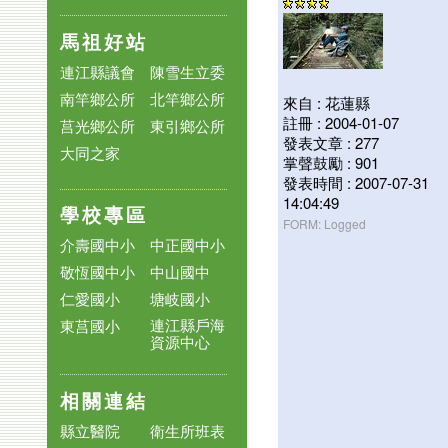
馬祖好站
連江縣議會
陳雪生立委
南竿鄉公所
北竿鄉公所
來自 : 花蓮縣
註冊 : 2004-01-07
莒光鄉公所
東引鄉公所
發表文章 : 277
大同之家
掌聲鼓勵 : 901
發表時間 : 2007-07-31
14:04:49
學校專區
FORM: Logged
介壽國中小
中正國中小
敬恆國中小
中山國中
仁愛國小
塘岐國小
連江縣戶海
東莒國小
資源中心
相關連結
縣立醫院
衛生所班表