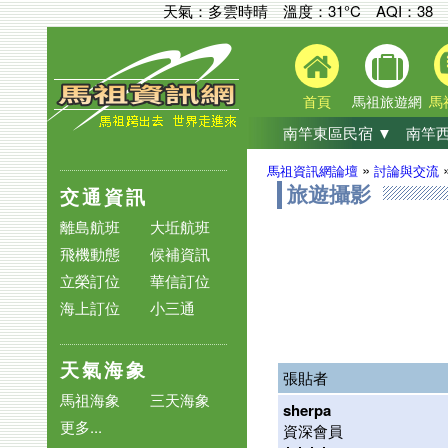
天氣：多雲時晴 溫度：31°C
AQI：
38
首頁
馬祖旅遊網
馬
南竿東區民宿 ▼
南竿西
»
馬祖資訊網論壇
討論與交流
交通資訊
旅遊攝影
離島航班
大坵航班
飛機動態
候補資訊
立榮訂位
華信訂位
海上訂位
小三通
天氣海象
張貼者
馬祖海象
三天海象
sherpa
更多...
資深會員