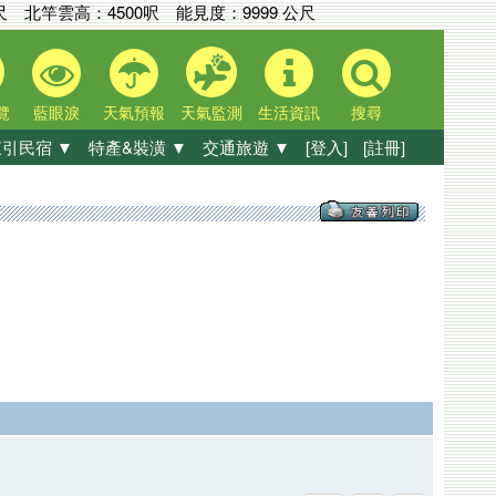
尺
北竿雲高：
4500呎
能見度：
9999 公尺
覽
藍眼淚
天氣預報
天氣監測
生活資訊
搜尋
引民宿 ▼
特產&裝潢 ▼
交通旅遊 ▼
[登入]
[註冊]