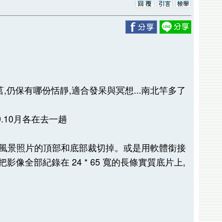
仍保有哪份恬靜,適合發呆與冥想...南北竿多了
.10月各在去一趟
的風景照片的頂部和底部裁切掉。或是用軟體銜接
影像全部紀錄在 24 * 65 寬的長條實質底片上,