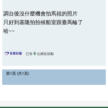
調台後沒什麼機會拍馬祖的照片
只好到基隆拍拍候船室跟臺馬輪了
哈~~
6
已有
位網友鼓勵
第1頁 (共1頁)