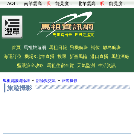
AQI：
南竿雲高：
呎
能見度：
北竿雲高：
呎
能見度：
首頁
馬祖旅遊網
馬祖日報
飛機航班
補位
離島航班
海運訂位
機場&北竿直播
搜尋
新臺馬輪
港口直播
馬祖酒廠
藍眼淚全攻略
馬祖住宿全覽
天氣監測
生活資訊
»
»
馬祖資訊網論壇
討論與交流
旅遊攝影
旅遊攝影