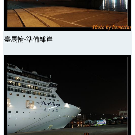
臺馬輪-準備離岸