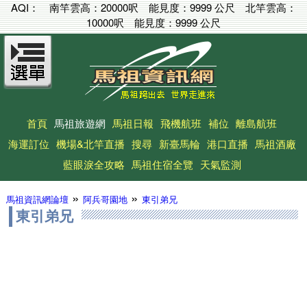
AQI：
南竿雲高：
20000呎
能見度：
9999 公尺
北竿雲高：
10000呎
能見度：
9999 公尺
首頁
馬祖旅遊網
馬祖日報
飛機航班
補位
離島航班
海運訂位
機場&北竿直播
搜尋
新臺馬輪
港口直播
馬祖酒廠
藍眼淚全攻略
馬祖住宿全覽
天氣監測
»
»
馬祖資訊網論壇
阿兵哥園地
東引弟兄
東引弟兄