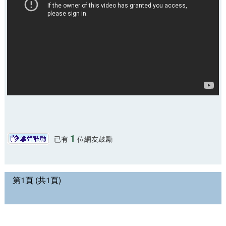
1
已有
位網友鼓勵
第1頁 (共1頁)