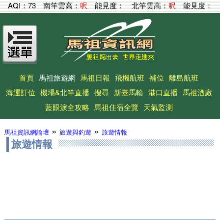
AQI：
73
南竿雲高：
呎
能見度：
北竿雲高：
呎
能見度：
首頁
馬祖旅遊網
馬祖日報
飛機航班
補位
離島航班
海運訂位
機場&北竿直播
搜尋
新臺馬輪
港口直播
馬祖酒廠
藍眼淚全攻略
馬祖住宿全覽
天氣監測
»
»
馬祖資訊網論壇
旅遊與釣遊
旅遊情報
旅遊情報