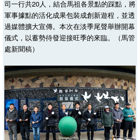
司一行共20人，結合馬祖各景點的踩點，將
軍事據點的活化成果包裝成創新遊程，並透
過媒體擴大宣傳。本次在淡季尾聲舉辦開幕
儀式，以蓄勢待發迎接旺季的來臨。（馬管
處新聞稿）