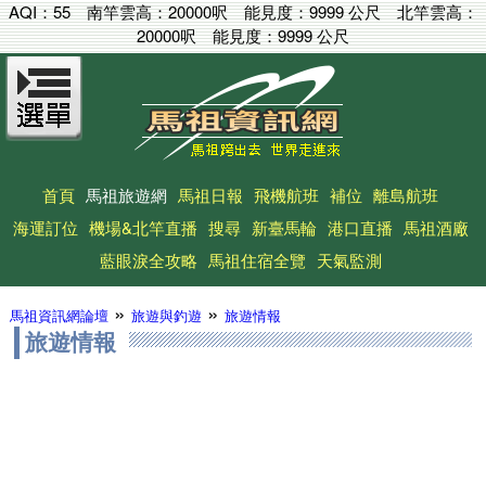
AQI：
55
南竿雲高：
20000呎
能見度：
9999 公尺
北竿雲高：
20000呎
能見度：
9999 公尺
首頁
馬祖旅遊網
馬祖日報
飛機航班
補位
離島航班
海運訂位
機場&北竿直播
搜尋
新臺馬輪
港口直播
馬祖酒廠
藍眼淚全攻略
馬祖住宿全覽
天氣監測
»
»
馬祖資訊網論壇
旅遊與釣遊
旅遊情報
旅遊情報