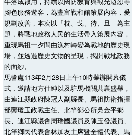
年落成啟用，持續以國防教育與觀光遊憩等
腳色服務遊客，為豐富戰和館策展內容，爰
規劃改善，本次以「枕、戈、待、旦」為主
題，將戰地政務人民的生活帶入策展內容，
重現馬祖一夕間由漁村轉變為戰地的歷史現
場，並透過歷史文物的呈現，揭開戰地政務
的面紗。
馬管處113年2月28日上午10時舉辦開幕儀
式，邀請地方仕紳以及駐馬機關共襄盛舉，
由連江縣政府陳冠人副縣長、馬祖防衛指揮
部龔瓊玉政戰主任、北竿鄉公所吳金平鄉
長、連江縣議會周瑞國議員及陳玉發議員、
北竿鄉民代表會林加友主席暨全體代表、馬