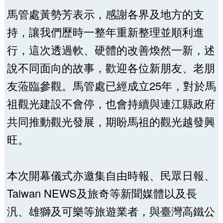
馬管處黃勢芳表示，感謝各界及地方的支
持，讓我們歷時一整年重新整理並順利進
行，這次透過軟、硬體的改善煥然一新，述
說不同面向的故事，歡迎各位新朋友、老朋
友蒞臨參觀。馬管處已經成立25年，對於馬
祖觀光建設不會停，也會持續與連江縣政府
共同推動觀光發展，期盼馬祖的觀光越發興
旺。
本次開幕儀式亦邀集自由時報、民眾日報、
Taiwan NEWS及旅奇等新聞媒體以及長
汎、雄獅及可樂等旅遊業者，與臺灣高鐵公