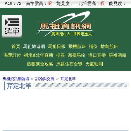
AQI：
73
南竿雲高：
呎
能見度：
北竿雲高：
呎
能見度：
首頁
馬祖旅遊網
馬祖日報
飛機航班
補位
離島航班
海運訂位
機場&北竿直播
搜尋
新臺馬輪
港口直播
馬祖酒廠
藍眼淚全攻略
馬祖住宿全覽
天氣監測
»
»
馬祖資訊網論壇
討論與交流
芹定北竿
芹定北竿