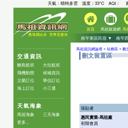
天氣：晴時多雲 溫度：33°C
AQI：
首頁
馬祖旅遊網
馬
南竿東區民宿 ▼
南竿西
»
»
馬祖資訊網論壇
站務區
刪
交通資訊
刪文留置區
離島航班
大坵航班
飛機動態
候補資訊
立榮訂位
華信訂位
海上訂位
小三通
天氣海象
張貼者
馬祖海象
三天海象
惠民實業-馬祖廠
更多...
初階會員