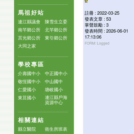
馬祖好站
註冊 : 2022-03-25
發表文章 : 53
連江縣議會
陳雪生立委
掌聲鼓勵 : 3
南竿鄉公所
北竿鄉公所
發表時間 : 2026-06-01
17:13:06
莒光鄉公所
東引鄉公所
FORM: Logged
大同之家
學校專區
介壽國中小
中正國中小
敬恆國中小
中山國中
仁愛國小
塘岐國小
連江縣戶海
東莒國小
資源中心
相關連結
縣立醫院
衛生所班表