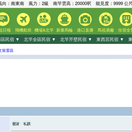
風向：南東南 風力：2級
南竿雲高：
20000呎
能見度：
9999 公
祖日報
飛機航班
機場&北竿
新臺馬輪
港口直播
馬祖酒廠
住宿全
區民宿 ▼
北竿全區民宿 ▼
北竿芹壁民宿 ▼
東西莒民宿 ▼
東
文留置區