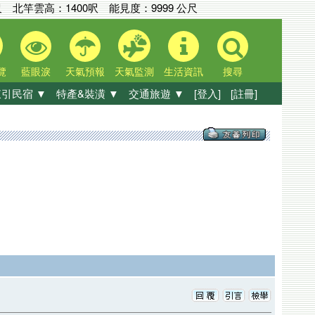
尺
北竿雲高：
1400呎
能見度：
9999 公尺
覽
藍眼淚
天氣預報
天氣監測
生活資訊
搜尋
引民宿 ▼
特產&裝潢 ▼
交通旅遊 ▼
[登入]
[註冊]