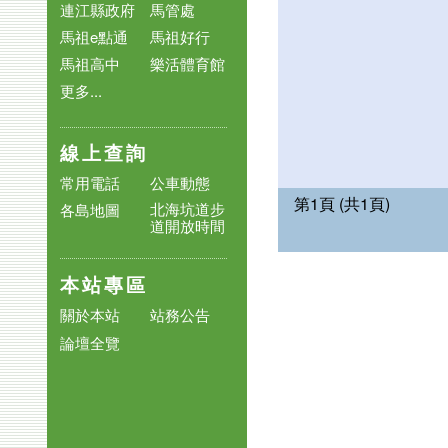
連江縣政府
馬管處
馬祖e點通
馬祖好行
馬祖高中
樂活體育館
更多...
線上查詢
常用電話
公車動態
第1頁 (共1頁)
北海坑道步
各島地圖
道開放時間
本站專區
關於本站
站務公告
論壇全覽