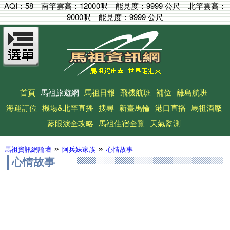
AQI：
58
南竿雲高：
12000呎
能見度：
9999 公尺
北竿雲高：
9000呎
能見度：
9999 公尺
首頁
馬祖旅遊網
馬祖日報
飛機航班
補位
離島航班
海運訂位
機場&北竿直播
搜尋
新臺馬輪
港口直播
馬祖酒廠
藍眼淚全攻略
馬祖住宿全覽
天氣監測
»
»
馬祖資訊網論壇
阿兵妹家族
心情故事
心情故事