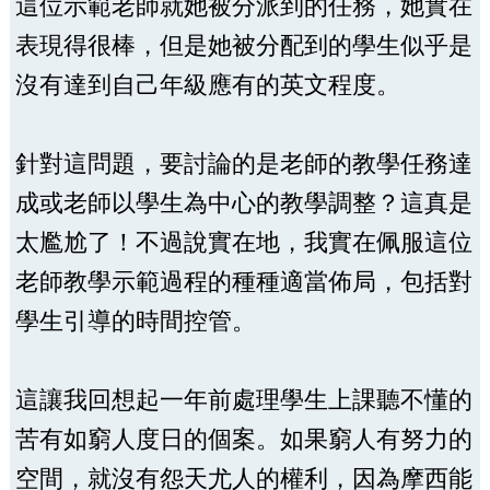
這位示範老師就她被分派到的任務，她實在
表現得很棒，但是她被分配到的學生似乎是
沒有達到自己年級應有的英文程度。
針對這問題，要討論的是老師的教學任務達
成或老師以學生為中心的教學調整？這真是
太尷尬了！不過說實在地，我實在佩服這位
老師教學示範過程的種種適當佈局，包括對
學生引導的時間控管。
這讓我回想起一年前處理學生上課聽不懂的
苦有如窮人度日的個案。如果窮人有努力的
空間，就沒有怨天尤人的權利，因為摩西能