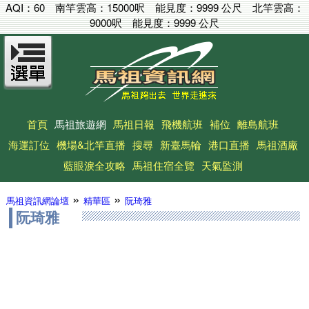
AQI：
60
南竿雲高：
15000呎
能見度：
9999 公尺
北竿雲高：
9000呎
能見度：
9999 公尺
首頁
馬祖旅遊網
馬祖日報
飛機航班
補位
離島航班
海運訂位
機場&北竿直播
搜尋
新臺馬輪
港口直播
馬祖酒廠
藍眼淚全攻略
馬祖住宿全覽
天氣監測
»
»
馬祖資訊網論壇
精華區
阮琦雅
阮琦雅