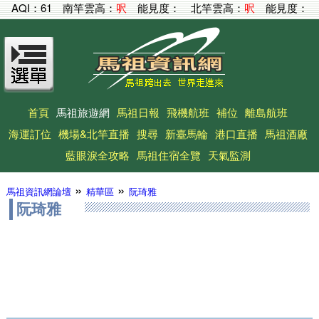
AQI：
61
南竿雲高：
呎
能見度：
北竿雲高：
呎
能見度：
首頁
馬祖旅遊網
馬祖日報
飛機航班
補位
離島航班
海運訂位
機場&北竿直播
搜尋
新臺馬輪
港口直播
馬祖酒廠
藍眼淚全攻略
馬祖住宿全覽
天氣監測
»
»
馬祖資訊網論壇
精華區
阮琦雅
阮琦雅