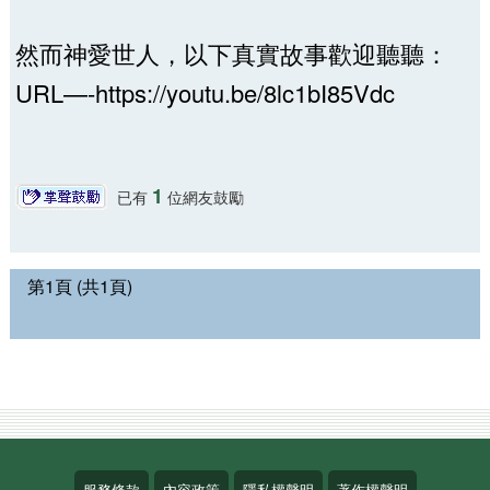
然而神愛世人，以下真實故事歡迎聽聽：
URL—-https://youtu.be/8lc1bI85Vdc
1
已有
位網友鼓勵
第1頁 (共1頁)
服務條款
內容政策
隱私權聲明
著作權聲明