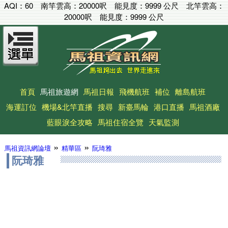
AQI：
60
南竿雲高：
20000呎
能見度：
9999 公尺
北竿雲高：
20000呎
能見度：
9999 公尺
首頁
馬祖旅遊網
馬祖日報
飛機航班
補位
離島航班
海運訂位
機場&北竿直播
搜尋
新臺馬輪
港口直播
馬祖酒廠
藍眼淚全攻略
馬祖住宿全覽
天氣監測
»
»
馬祖資訊網論壇
精華區
阮琦雅
阮琦雅