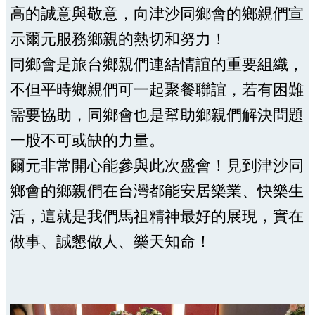
高的誠意與敬意，向津沙同鄉會的鄉親們宣
示爾元服務鄉親的熱切和努力！
同鄉會是旅台鄉親們連結情誼的重要組織，
不但平時鄉親們可一起聚餐聯誼，若有困難
需要協助，同鄉會也是幫助鄉親們解決問題
一股不可或缺的力量。
爾元非常開心能參與此次盛會！見到津沙同
鄉會的鄉親們在台灣都能安居樂業、快樂生
活，這就是我們馬祖精神最好的展現，實在
做事、誠懇做人、樂天知命！