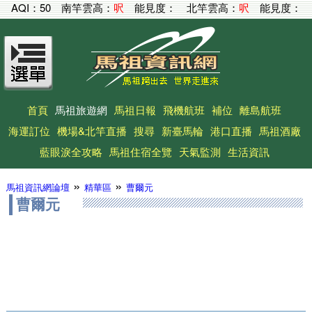
AQI：
50
南竿雲高：
呎
能見度：
北竿雲高：
呎
能見度：
首頁
馬祖旅遊網
馬祖日報
飛機航班
補位
離島航班
海運訂位
機場&北竿直播
搜尋
新臺馬輪
港口直播
馬祖酒廠
藍眼淚全攻略
馬祖住宿全覽
天氣監測
生活資訊
»
»
馬祖資訊網論壇
精華區
曹爾元
曹爾元