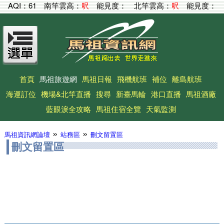
AQI：
61
南竿雲高：
呎
能見度：
北竿雲高：
呎
能見度：
首頁
馬祖旅遊網
馬祖日報
飛機航班
補位
離島航班
海運訂位
機場&北竿直播
搜尋
新臺馬輪
港口直播
馬祖酒廠
藍眼淚全攻略
馬祖住宿全覽
天氣監測
»
»
馬祖資訊網論壇
站務區
刪文留置區
刪文留置區